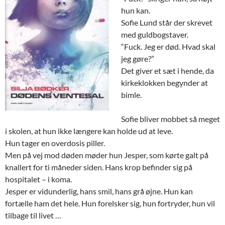
hun kan.
Sofie Lund står der skrevet
med guldbogstaver.
“Fuck. Jeg er død. Hvad skal
jeg gøre?”
Det giver et sæt i hende, da
kirkeklokken begynder at
bimle.
Sofie bliver mobbet så meget
i skolen, at hun ikke længere kan holde ud at leve.
Hun tager en overdosis piller.
Men på vej mod døden møder hun Jesper, som kørte galt på
knallert for ti måneder siden. Hans krop befinder sig på
hospitalet – i koma.
Jesper er vidunderlig, hans smil, hans grå øjne. Hun kan
fortælle ham det hele. Hun forelsker sig, hun fortryder, hun vil
tilbage til livet …