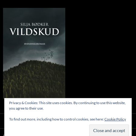
Privacy & Cookies: This site uses cookies. By continuing to use this website,
you agree to their use.
To find out more, including how to control cookies, see here:
Cookie Policy
Privatlivspolitik
Drevet af WordPress