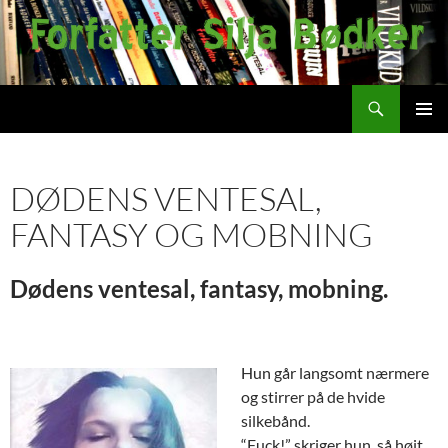
Hop
til
indhold
Søg
Silja Bodker
PRIMÆ
MENU
DØDENS VENTESAL,
FANTASY OG MOBNING
Dødens ventesal, fantasy, mobning.
Hun går langsomt nærmere
og stirrer på de hvide
silkebånd.
“Fuck!” skriger hun, så højt