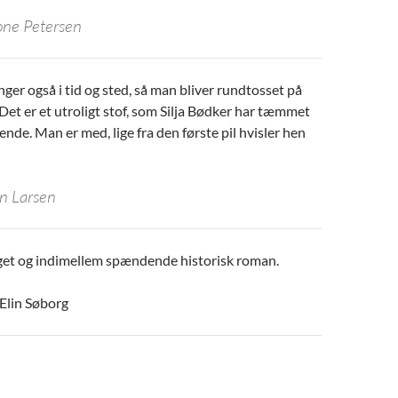
one Petersen
ger også i tid og sted, så man bliver rundtosset på
et er et utroligt stof, som Silja Bødker har tæmmet
nde. Man er med, lige fra den første pil hvisler hen
en Larsen
et og indimellem spændende historisk roman.
Elin Søborg