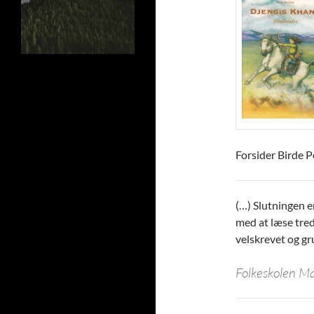
Forsider Birde 
(…) Slutningen e
med at læse tred
velskrevet og gr
Folkeskolen M