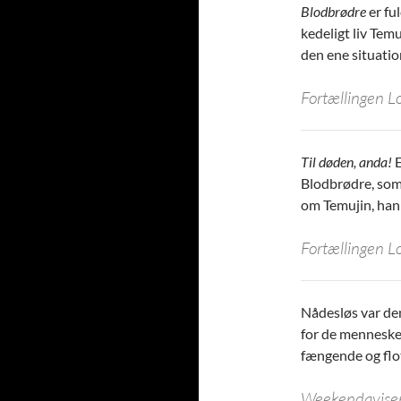
Blodbrødre
er fu
kedeligt liv Tem
den ene situatio
Fortællingen L
Til døden, anda!
E
Blodbrødre, som 
om Temujin, han
Fortællingen L
Nådesløs var den
for de mennesker
fængende og flo
Weekendavise