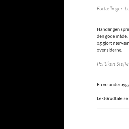
Fortællingen L
Handlingen sprin
den gode måde. D
og gjort nærvære
over siderne.
Politiken Steff
En velunderbygg
Lektørudtalelse 