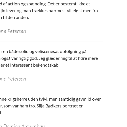
ld af action og spænding. Det er bestemt ikke et
ujin lever og man trækkes nærmest viljeløst med fra
n til den anden.
one Petersen
r en både solid og veliscenesat opfølgning på
også var rigtig god. Jeg glæder mig til at høre mere
 er et interessant bekendtskab
one Petersen
ne krigsherre uden tvivl, men samtidig gavmild over
, som var ham tro. Silja Bødkers portræt er
t.
n Damian Arguimbau