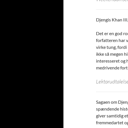
Djengis Khan III
Det er en god r
forfatteren har 
virke tung, fordi
ikke så megen hi
interesseret og 
medrivende fortæ
Lektørudtalels
Sagaen om Djengi
spændende histo
giver samtidig e
fremmedartet og