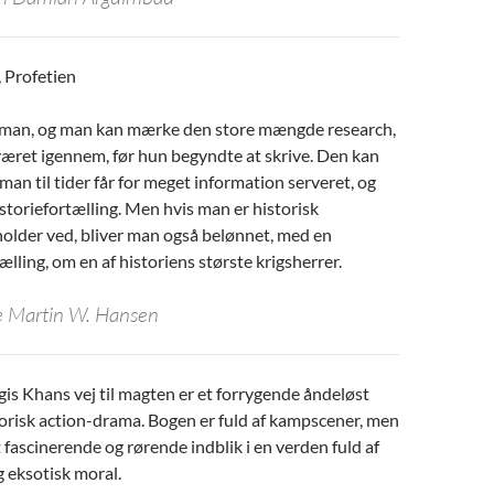
, Profetien
oman, og man kan mærke den store mængde research,
været igennem, før hun begyndte at skrive. Den kan
 man til tider får for meget information serveret, og
storiefortælling. Men hvis man er historisk
holder ved, bliver man også belønnet, med en
lling, om en af historiens største krigsherrer.
e Martin W. Hansen
s Khans vej til magten er et forrygende åndeløst
risk action-drama. Bogen er fuld af kampscener, men
t fascinerende og rørende indblik i en verden fuld af
 eksotisk moral.